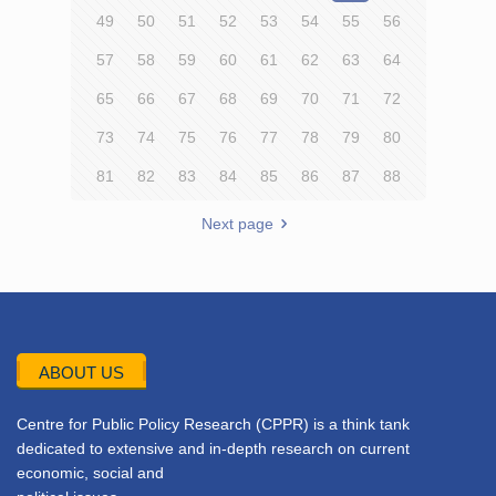
49
50
51
52
53
54
55
56
57
58
59
60
61
62
63
64
65
66
67
68
69
70
71
72
73
74
75
76
77
78
79
80
81
82
83
84
85
86
87
88
Next page
ABOUT US
Centre for Public Policy Research (CPPR) is a think tank
dedicated to extensive and in-depth research on current
economic, social and