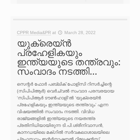
CPPR Media&PR
at
March 28, 2022
യുക്രെയ്ൻ
പ്രഹേളികയും
ഇന്ത്യയുടെ തന്ത്രവും:
സംവാദം നടത്തി…
സെന്റർ ഫോർ പബ്ലിക് പോളിസി റിസർച്ചിന്റെ
(സിപിപിആർ) വെർച്വൽ സംവാദ പരമ്പരയായ
‘സിപിപിആർ ടൗൺഹാളി’ൽ ‘യുക്രെയ്ൻ
പ്രഹേളികയും ഇന്ത്യയുടെ തന്ത്രവും’ എന്ന
വിഷയത്തിൽ സംവാദം നടത്തി. വിവിധ
രാജ്യങ്ങളിൽ ഇന്ത്യയുടെ നയതന്ത്ര
പ്രതിനിധിയായിരുന്ന ടി.പി.ശ്രീനിവാസൻ,
കാനഡയിലെ മക്ഗിൽ സർവകലാശാലയിലെ
പ്രഫസറും ഇന്റർനാഷനൽ റിലേഷൻസ്