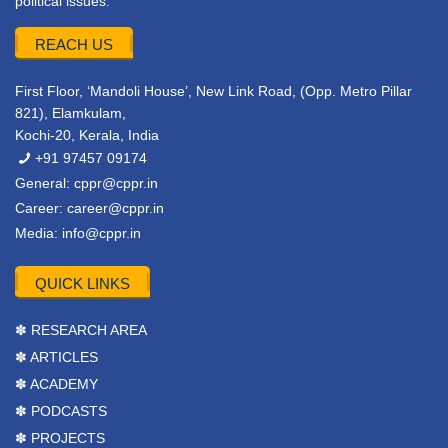
political issues.
REACH US
First Floor, ‘Mandoli House’, New Link Road, (Opp. Metro Pillar
821), Elamkulam,
Kochi-20, Kerala, India
+91 97457 09174
General:
cppr@cppr.in
Career:
career@cppr.in
Media:
info@cppr.in
QUICK LINKS
✽ RESEARCH AREA
✽ ARTICLES
✽ ACADEMY
✽ PODCASTS
✽ PROJECTS