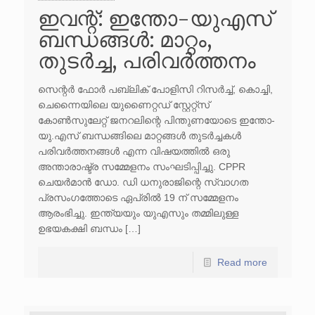
ഇവന്റ്: ഇന്തോ-യുഎസ്
ബന്ധങ്ങൾ: മാറ്റം,
തുടർച്ച, പരിവർത്തനം
സെന്റർ ഫോർ പബ്ലിക് പോളിസി റിസർച്ച്, കൊച്ചി,
ചെന്നൈയിലെ യുണൈറ്റഡ് സ്റ്റേറ്റ്സ്
കോൺസുലേറ്റ് ജനറലിന്റെ പിന്തുണയോടെ ഇന്തോ-
യു.എസ് ബന്ധങ്ങിലെ മാറ്റങ്ങൾ തുടർച്ചകൾ
പരിവർത്തനങ്ങൾ എന്ന വിഷയത്തിൽ ഒരു
അന്താരാഷ്ട്ര സമ്മേളനം സംഘടിപ്പിച്ചു. CPPR
ചെയർമാൻ ഡോ. ഡി ധനുരാജിന്റെ സ്വാഗത
പ്രസംഗത്തോടെ ഏപ്രിൽ 19 ന് സമ്മേളനം
ആരംഭിച്ചു. ഇന്ത്യയും യുഎസും തമ്മിലുള്ള
ഉഭയകക്ഷി ബന്ധം […]
Read more