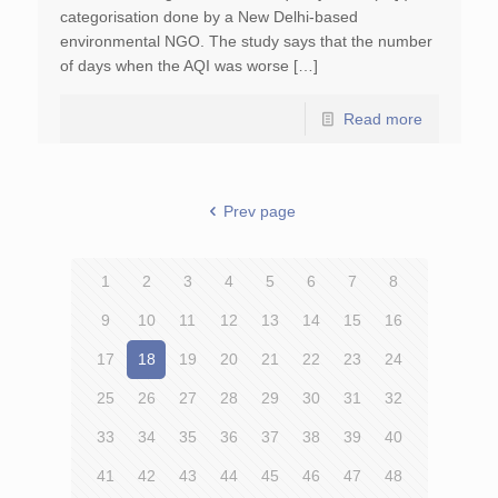
categorisation done by a New Delhi-based
environmental NGO. The study says that the number
of days when the AQI was worse […]
Read more
Prev page
1
2
3
4
5
6
7
8
9
10
11
12
13
14
15
16
17
18
19
20
21
22
23
24
25
26
27
28
29
30
31
32
33
34
35
36
37
38
39
40
41
42
43
44
45
46
47
48