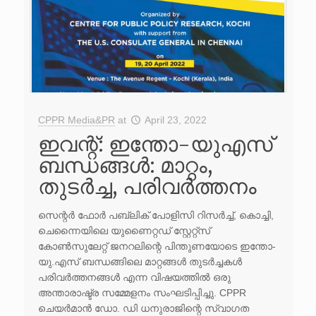
CPPR Media&PR
at
April 23, 2022
ഇവന്റ്: ഇന്തോ-യുഎസ്
ബന്ധങ്ങൾ: മാറ്റം,
തുടർച്ച, പരിവർത്തനം
സെന്റർ ഫോർ പബ്ലിക് പോളിസി റിസർച്ച്, കൊച്ചി,
ചെന്നൈയിലെ യുണൈറ്റഡ് സ്റ്റേറ്റ്സ്
കോൺസുലേറ്റ് ജനറലിന്റെ പിന്തുണയോടെ ഇന്തോ-
യു.എസ് ബന്ധങ്ങിലെ മാറ്റങ്ങൾ തുടർച്ചകൾ
പരിവർത്തനങ്ങൾ എന്ന വിഷയത്തിൽ ഒരു
അന്താരാഷ്ട്ര സമ്മേളനം സംഘടിപ്പിച്ചു. CPPR
ചെയർമാൻ ഡോ. ഡി ധനുരാജിന്റെ സ്വാഗത