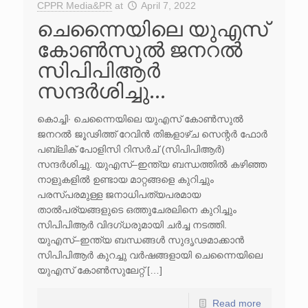
CPPR Media&PR
at
April 7, 2022
ചെന്നൈയിലെ യുഎസ്
കോൺസുൽ ജനറൽ
സിപിപിആർ
സന്ദർശിച്ചു…
കൊച്ചി∙ ചെന്നൈയിലെ യുഎസ് കോൺസുൽ
ജനറൽ ജൂഢിത്ത് റേവിൻ തിങ്കളാഴ്ച സെന്റർ ഫോർ
പബ്ലിക് പോളിസി റിസർച് (സിപിപിആർ)
സന്ദർശിച്ചു. യുഎസ്–ഇന്ത്യ ബന്ധത്തിൽ കഴിഞ്ഞ
നാളുകളിൽ ഉണ്ടായ മാറ്റങ്ങളെ കുറിച്ചും
പരസ്പരമുള്ള ജനാധിപത്യപരമായ
താൽപര്യങ്ങളുടെ ഒത്തുചേരലിനെ കുറിച്ചും
സിപിപിആർ വിദഗ്ധരുമായി ചർച്ച നടത്തി.
യുഎസ്–ഇന്ത്യ ബന്ധങ്ങൾ സുദൃഢമാക്കാൻ
സിപിപിആർ കുറച്ചു വർഷങ്ങളായി ചെന്നൈയിലെ
യുഎസ് കോൺസുലേറ്റ് […]
Read more