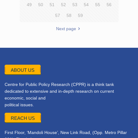
49
50
51
52
53
54
55
56
57
58
59
Next page
ABOUT US
Centre for Public Policy Research (CPPR) is a think tank
dedicated to extensive and in-depth research on current
economic, social and
political issues.
REACH US
First Floor, ‘Mandoli House’, New Link Road, (Opp. Metro Pillar