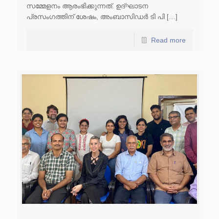
സമ്മേളനം ആരംഭിക്കുന്നത്. ഉദ്ഘാടന
പ്രസംഗത്തിന് ശേഷം, അംബാസിഡർ ടി പി […]
Read more