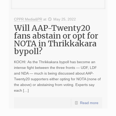
CPPR Media&PR
at
May 25, 2022
Will AAP-Twenty20
fans abstain or opt for
NOTA in Thrikkakara
bypoll?
KOCHI: As the Thrikkakara bypoll has become an
intense fight between the three fronts — UDF, LDF
and NDA — much is being discussed about AAP-
Twenty20 supporters either opting for NOTA (none of
the above) or abstaining from voting. Experts say
each […]
Read more