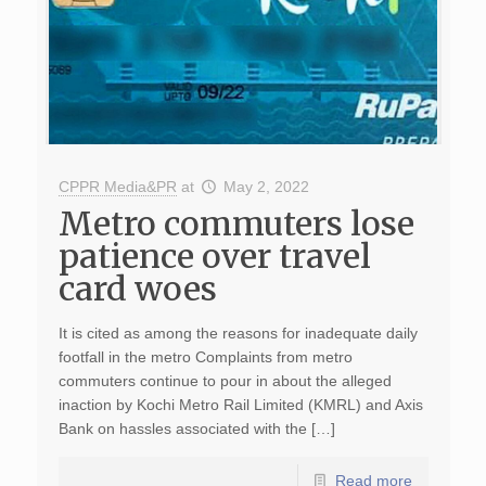
CPPR Media&PR
at
May 2, 2022
Metro commuters lose
patience over travel
card woes
It is cited as among the reasons for inadequate daily
footfall in the metro Complaints from metro
commuters continue to pour in about the alleged
inaction by Kochi Metro Rail Limited (KMRL) and Axis
Bank on hassles associated with the […]
Read more