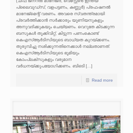
(ചീഫ് ജനറൽ മാനേജർ, വെസ്റ്റേൺ ഇന്ത്യ
പ്ലൈവുഡ്സ്, വളപട്ടണം, കണ്ണൂർ) പ്രഫഷനൽ
മാനേജ്മെന്റ് വരണം. അവരെ സ്വതന്ത്രമായി
പ്രവർത്തിക്കാൻ സർക്കാരും യൂണിയനുകളും
അനുവദിക്കുകയും ചെയ്യണം. വെറുതേ കിടക്കുന്ന
ബസുകൾ തൂക്കിവിറ്റ്, കിട്ടുന്ന പണംകൊണ്ട്
കെഎസ്ആർടിസിയുടെ ബാധ്യത കുറയ്ക്കണം.
തുരുമ്പിച്ചു നശിക്കുന്നതിനെക്കാൾ നല്ലതാണത്.
കെഎസ്ആർടിസിയുടെ ഭൂമിയും
കോംപ്ലക്സുകളും വരുമാന
വർധനയ്ക്കുപയോഗിക്കണം. ബിഒടി […]
Read more