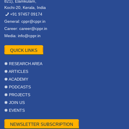
821), Elamkulam,
Kochi-20, Kerala, India
+91 97457 09174
General:
cppr@cppr.in
Career:
career@cppr.in
Media:
info@cppr.in
QUICK LINKS
✽ RESEARCH AREA
✽ ARTICLES
✽ ACADEMY
✽ PODCASTS
✽ PROJECTS
✽ JOIN US
✽ EVENTS
NEWSLETTER SUBSCRIPTION