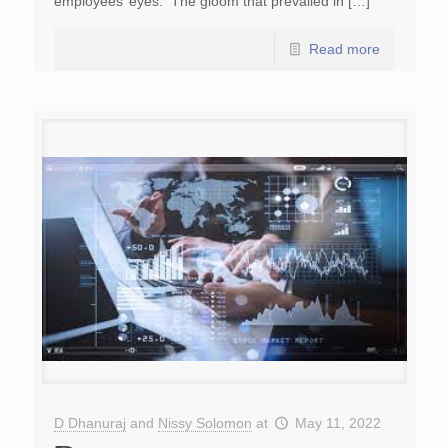
employees’ eyes. The gloom that prevailed in […]
Read more
D Dhanuraj
and
Nissy Solomon
at
May 11, 2022