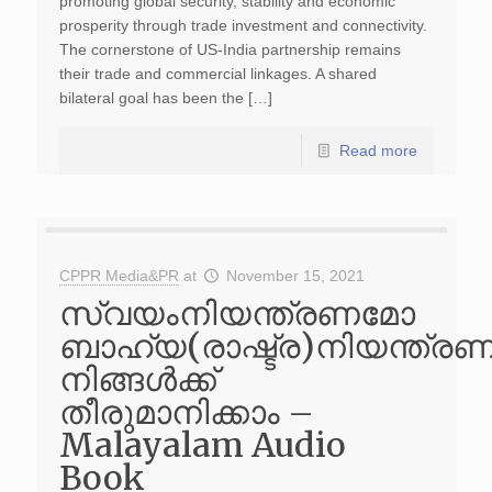
promoting global security, stability and economic
prosperity through trade investment and connectivity.
The cornerstone of US-India partnership remains
their trade and commercial linkages. A shared
bilateral goal has been the […]
Read more
CPPR Media&PR
at
November 15, 2021
സ്വയംനിയന്ത്രണമോ
ബാഹ്യ(രാഷ്ട്ര)നിയന്ത്ര
നിങ്ങൾക്ക്
തീരുമാനിക്കാം –
Malayalam Audio
Book