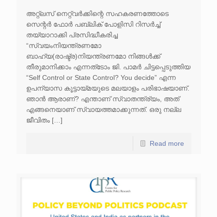
അറ്റ്ലസ് നെറ്റ്വർക്കിന്റെ സഹകരണത്തോടെ
സെന്റർ ഫോർ പബ്ലിക് പോളിസി റിസർച്ച്
തയ്യാറാക്കി പ്രസിദ്ധീകരിച്ച
“സ്വയംനിയന്ത്രണമോ
ബാഹ്യ(രാഷ്ട്ര)നിയന്ത്രണമോ നിങ്ങൾക്ക്
തീരുമാനിക്കാം എന്നത്ടോം ജി. പാമർ ചിട്ടപ്പെടുത്തിയ
“Self Control or State Control? You decide” എന്ന
ഉപന്യാസ കൂട്ടായ്മയുടെ മലയാളം പരിഭാഷയാണ്.
ഞാൻ ആരാണ്? എന്താണ് സ്വാതന്ത്ര്യം, അത്
എങ്ങനെയാണ് സ്വായത്തമാക്കുന്നത്. ഒരു നല്ല
ജീവിതം […]
Read more