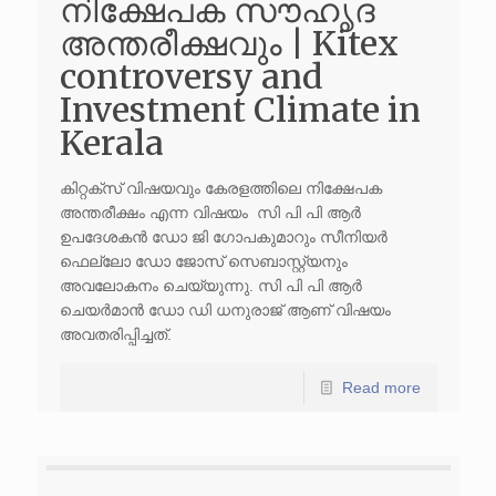
നിക്ഷേപക സൗഹൃദ
അന്തരീക്ഷവും | Kitex
controversy and
Investment Climate in
Kerala
കിറ്റക്സ് വിഷയവും കേരളത്തിലെ നിക്ഷേപക
അന്തരീക്ഷം എന്ന വിഷയം സി പി പി ആർ
ഉപദേശകൻ ഡോ ജി ഗോപകുമാറും സീനിയർ
ഫെല്ലോ ഡോ ജോസ് സെബാസ്റ്റ്യനും
അവലോകനം ചെയ്യുന്നു. സി പി പി ആർ
ചെയർമാൻ ഡോ ഡി ധനുരാജ് ആണ് വിഷയം
അവതരിപ്പിച്ചത്.
Read more