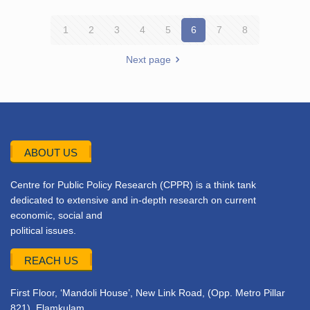
1
2
3
4
5
6
7
8
Next page
ABOUT US
Centre for Public Policy Research (CPPR) is a think tank
dedicated to extensive and in-depth research on current
economic, social and
political issues.
REACH US
First Floor, ‘Mandoli House’, New Link Road, (Opp. Metro Pillar
821), Elamkulam,