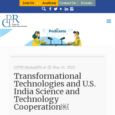
Join Us
Academy
Contact Us
Donate
CPPR Media&PR
at
May 31, 2022
Transformational
Technologies and U.S.
India Science and
Technology
Cooperation￼