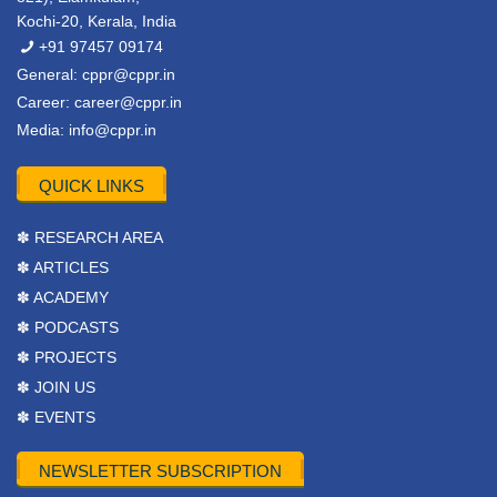
Kochi-20, Kerala, India
+91 97457 09174
General:
cppr@cppr.in
Career:
career@cppr.in
Media:
info@cppr.in
QUICK LINKS
✽ RESEARCH AREA
✽ ARTICLES
✽ ACADEMY
✽ PODCASTS
✽ PROJECTS
✽ JOIN US
✽ EVENTS
NEWSLETTER SUBSCRIPTION