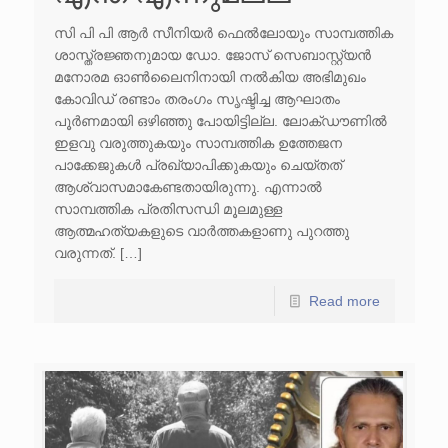
സി പി പി ആർ സീനിയർ ഫെൽലോയും സാമ്പത്തിക
ശാസ്ത്രജ്ഞനുമായ ഡോ. ജോസ് സെബാസ്റ്റ്യൻ
മനോരമ ഓൺലൈനിനായി നൽകിയ അഭിമുഖം
കോവിഡ് രണ്ടാം തരംഗം സൃഷ്ടിച്ച ആഘാതം
പൂർണമായി ഒഴിഞ്ഞു പോയിട്ടില്ല. ലോക്ഡൗണിൽ
ഇളവു വരുത്തുകയും സാമ്പത്തിക ഉത്തേജന
പാക്കേജുകൾ പ്രഖ്യാപിക്കുകയും ചെയ്തത്
ആശ്വാസമാകേണ്ടതായിരുന്നു. എന്നാൽ
സാമ്പത്തിക പ്രതിസന്ധി മൂലമുള്ള
ആത്മഹത്യകളുടെ വാർത്തകളാണു പുറത്തു
വരുന്നത്. […]
Read more