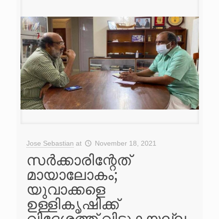
Jose Sebastian
at
November 18, 2021
സർക്കാരിന്റേത്
മായാലോകം;
യുവാക്കളെ
ഉള്ളികൃഷിക്ക്
വിദേശത്ത് വിടുകയല്ല