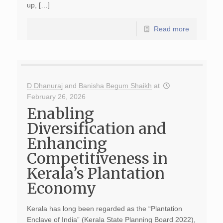
up, […]
Read more
D Dhanuraj
and
Banisha Begum Shaikh
at
February 26, 2026
Enabling
Diversification and
Enhancing
Competitiveness in
Kerala’s Plantation
Economy
Kerala has long been regarded as the “Plantation
Enclave of India” (Kerala State Planning Board 2022),