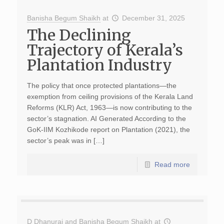
Banisha Begum Shaikh
at
December 31, 2025
The Declining
Trajectory of Kerala’s
Plantation Industry
The policy that once protected plantations—the
exemption from ceiling provisions of the Kerala Land
Reforms (KLR) Act, 1963—is now contributing to the
sector’s stagnation. AI Generated According to the
GoK-IIM Kozhikode report on Plantation (2021), the
sector’s peak was in […]
Read more
D Dhanuraj
and
Banisha Begum Shaikh
at