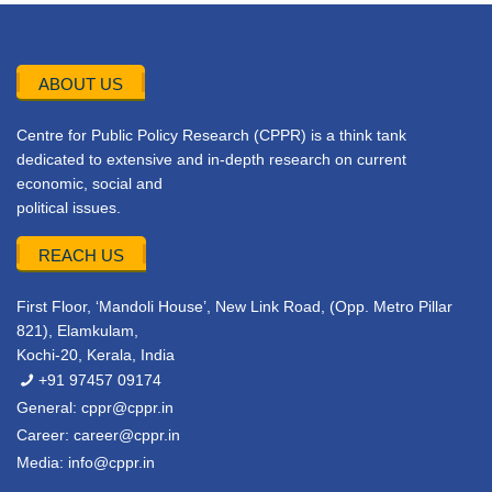
ABOUT US
Centre for Public Policy Research (CPPR) is a think tank
dedicated to extensive and in-depth research on current
economic, social and
political issues.
REACH US
First Floor, ‘Mandoli House’, New Link Road, (Opp. Metro Pillar
821), Elamkulam,
Kochi-20, Kerala, India
+91 97457 09174
General:
cppr@cppr.in
Career:
career@cppr.in
Media:
info@cppr.in