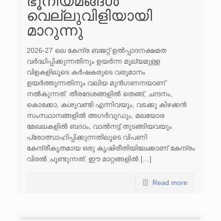
ഭൂനിയമങ്ങൾ
വെല്ലുവിളിയായി
മാറുന്നു
2026-27 ലെ കേന്ദ്ര ബജറ്റ് ഉൽപ്പാദനക്ഷമത
വർദ്ധിപ്പിക്കുന്നതിനും ഉയർന്ന മൂല്യമുള്ള
വിളകളിലൂടെ കർഷകരുടെ വരുമാനം
ഉയർത്തുന്നതിനും വലിയ മുൻഗണനയാണ്
നൽകുന്നത്. തീരദേശങ്ങളിൽ തെങ്ങ്, ചന്ദനം,
കൊക്കോ, കശുവണ്ടി എന്നിവയും, വടക്കു കിഴക്കൻ
സംസ്ഥാനങ്ങളിൽ അഗർവുഡും, മലയോര
മേഖലകളിൽ ബദാം, വാൽനട്ട് തുടങ്ങിയവയും
പ്രോത്സാഹിപ്പിക്കുന്നതിലൂടെ വിപണി
കേന്ദ്രീകൃതമായ ഒരു കൃഷിരീതിയിലേക്കാണ് കേന്ദ്രം
വിരൽ ചൂണ്ടുന്നത്. ഈ മാറ്റങ്ങളിൽ […]
Read more