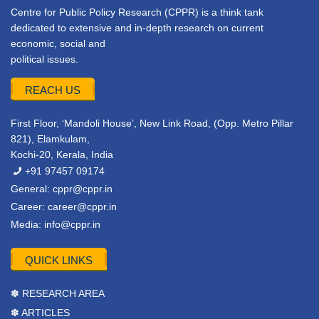
Centre for Public Policy Research (CPPR) is a think tank
dedicated to extensive and in-depth research on current
economic, social and
political issues.
REACH US
First Floor, ‘Mandoli House’, New Link Road, (Opp. Metro Pillar
821), Elamkulam,
Kochi-20, Kerala, India
+91 97457 09174
General:
cppr@cppr.in
Career:
career@cppr.in
Media:
info@cppr.in
QUICK LINKS
✽ RESEARCH AREA
✽ ARTICLES