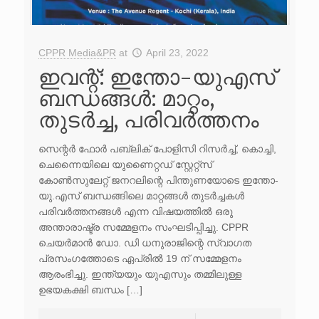
CPPR Media&PR
at
April 23, 2022
ഇവന്റ്: ഇന്തോ-യുഎസ്
ബന്ധങ്ങൾ: മാറ്റം,
തുടർച്ച, പരിവർത്തനം
സെന്റർ ഫോർ പബ്ലിക് പോളിസി റിസർച്ച്, കൊച്ചി,
ചെന്നൈയിലെ യുണൈറ്റഡ് സ്റ്റേറ്റ്സ്
കോൺസുലേറ്റ് ജനറലിന്റെ പിന്തുണയോടെ ഇന്തോ-
യു.എസ് ബന്ധങ്ങിലെ മാറ്റങ്ങൾ തുടർച്ചകൾ
പരിവർത്തനങ്ങൾ എന്ന വിഷയത്തിൽ ഒരു
അന്താരാഷ്ട്ര സമ്മേളനം സംഘടിപ്പിച്ചു. CPPR
ചെയർമാൻ ഡോ. ഡി ധനുരാജിന്റെ സ്വാഗത
പ്രസംഗത്തോടെ ഏപ്രിൽ 19 ന് സമ്മേളനം
ആരംഭിച്ചു. ഇന്ത്യയും യുഎസും തമ്മിലുള്ള
ഉഭയകക്ഷി ബന്ധം […]