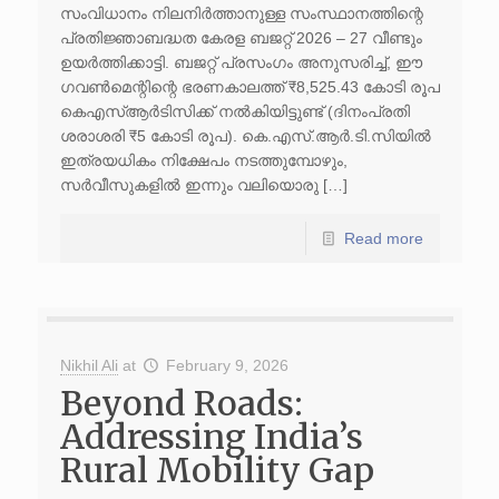
സംവിധാനം നിലനിർത്താനുള്ള സംസ്ഥാനത്തിന്റെ
പ്രതിജ്ഞാബദ്ധത കേരള ബജറ്റ് 2026 – 27 വീണ്ടും
ഉയർത്തിക്കാട്ടി. ബജറ്റ് പ്രസംഗം അനുസരിച്ച്, ഈ
ഗവൺമെന്റിന്റെ ഭരണകാലത്ത് ₹8,525.43 കോടി രൂപ
കെഎസ്ആർടിസിക്ക് നൽകിയിട്ടുണ്ട് (ദിനംപ്രതി
ശരാശരി ₹5 കോടി രൂപ). കെ.എസ്.ആർ.ടി.സിയിൽ
ഇത്രയധികം നിക്ഷേപം നടത്തുമ്പോഴും,
സർവീസുകളിൽ ഇന്നും വലിയൊരു […]
Read more
Nikhil Ali
at
February 9, 2026
Beyond Roads:
Addressing India’s
Rural Mobility Gap