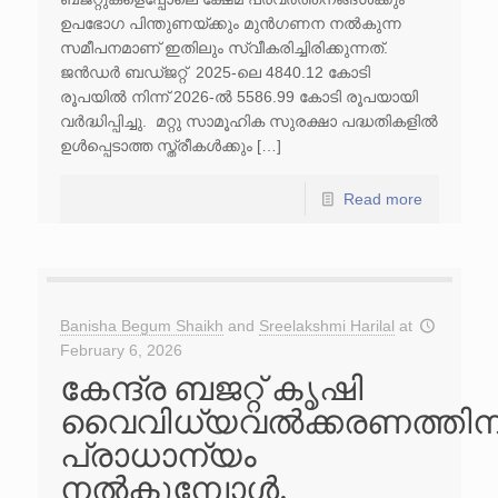
ഉപഭോഗ പിന്തുണയ്ക്കും മുൻഗണന നൽകുന്ന
സമീപനമാണ് ഇതിലും സ്വീകരിച്ചിരിക്കുന്നത്.
ജൻഡർ ബഡ്ജറ്റ് 2025-ലെ 4840.12 കോടി
രൂപയിൽ നിന്ന് 2026-ൽ 5586.99 കോടി രൂപയായി
വർദ്ധിപ്പിച്ചു. മറ്റു സാമൂഹിക സുരക്ഷാ പദ്ധതികളിൽ
ഉൾപ്പെടാത്ത സ്ത്രീകൾക്കും […]
Read more
Banisha Begum Shaikh
and
Sreelakshmi Harilal
at
February 6, 2026
കേന്ദ്ര ബജറ്റ് കൃഷി
വൈവിധ്യവൽക്കരണത്തിന
പ്രാധാന്യം
നൽകുമ്പോൾ,