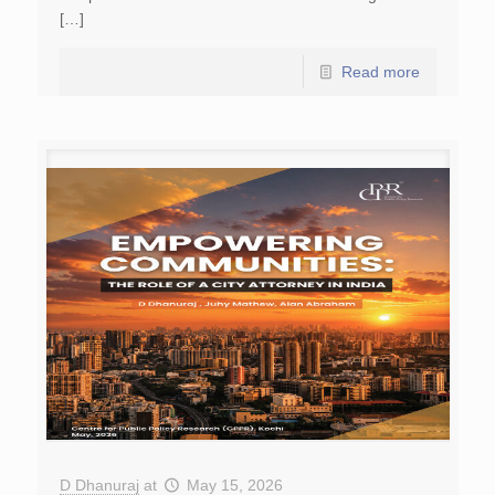
[…]
Read more
D Dhanuraj
at
May 15, 2026