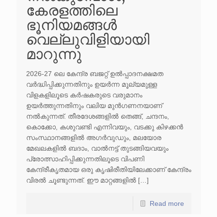
കേരളത്തിലെ
ഭൂനിയമങ്ങൾ
വെല്ലുവിളിയായി
മാറുന്നു
2026-27 ലെ കേന്ദ്ര ബജറ്റ് ഉൽപ്പാദനക്ഷമത
വർദ്ധിപ്പിക്കുന്നതിനും ഉയർന്ന മൂല്യമുള്ള
വിളകളിലൂടെ കർഷകരുടെ വരുമാനം
ഉയർത്തുന്നതിനും വലിയ മുൻഗണനയാണ്
നൽകുന്നത്. തീരദേശങ്ങളിൽ തെങ്ങ്, ചന്ദനം,
കൊക്കോ, കശുവണ്ടി എന്നിവയും, വടക്കു കിഴക്കൻ
സംസ്ഥാനങ്ങളിൽ അഗർവുഡും, മലയോര
മേഖലകളിൽ ബദാം, വാൽനട്ട് തുടങ്ങിയവയും
പ്രോത്സാഹിപ്പിക്കുന്നതിലൂടെ വിപണി
കേന്ദ്രീകൃതമായ ഒരു കൃഷിരീതിയിലേക്കാണ് കേന്ദ്രം
വിരൽ ചൂണ്ടുന്നത്. ഈ മാറ്റങ്ങളിൽ […]
Read more