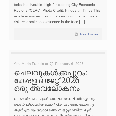
belts into liveable, high-functioning City Economic
Regions (CERs). Photo Credit: Hindustan Times This
article examines how India’s mono-industrial towns
risk economic obsolescence in the face […]
Read more
Anu Maria Francis
at
February 6, 2026
ചെലവുകൾക്കപ്പുറം:
കേരള ബജറ്റ് 2026 –
ഒരു അവലോകനം
ധനമന്ത്രി കെ. എൻ. ബാലഗോപാലിന്റെ ഏറ്റവും
ദൈർഘ്യമേറിയ ബജറ്റ് പ്രസംഗങ്ങളിലൊന്നും
തുടർച്ചയായ ആറാമത്തെ ബജറ്റുമാണിത്. മുൻ
ബജറ്റുകളെപ്പോലെ ക്ഷേമ പ്രവർത്തനങ്ങൾക്കും