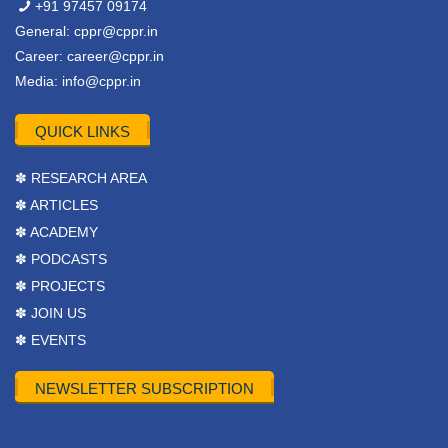
+91 97457 09174
General:
cppr@cppr.in
Career:
career@cppr.in
Media:
info@cppr.in
QUICK LINKS
✽ RESEARCH AREA
✽ ARTICLES
✽ ACADEMY
✽ PODCASTS
✽ PROJECTS
✽ JOIN US
✽ EVENTS
NEWSLETTER SUBSCRIPTION