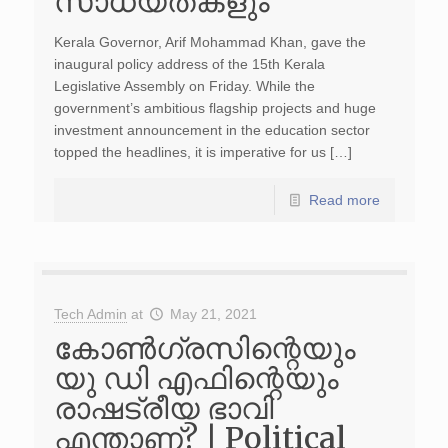
സാധ്യതകളും
Kerala Governor, Arif Mohammad Khan, gave the
inaugural policy address of the 15th Kerala
Legislative Assembly on Friday. While the
government’s ambitious flagship projects and huge
investment announcement in the education sector
topped the headlines, it is imperative for us […]
Read more
Tech Admin
at
May 21, 2021
കോൺഗ്രസിന്റെയും
യു ഡി എഫിന്റെയും
രാഷട്രീയ ഭാവി
എന്താണ്? | Political