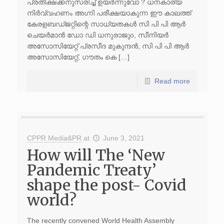
പ്രതീക്ഷക്കനുസരിച്ച് ഉയർന്നുവോ ? ധനകാര്യ
നിർവ്വഹണം അഗ്നി പരീക്ഷയാകുന്ന ഈ കാലത്ത്
കേരളബഡ്ജറ്റിന്റെ സാധ്യതകൾ സി പി പി ആർ
ചെയർമാൻ ഡോ ഡി ധനുരാജുo, സീനിയർ
അസോസിയേറ്റ് പ്രസീദ മുകുന്ദൻ, സി പി പി ആർ
അസോസിയേറ്റ്, ഗൗതം കെ […]
Read more
CPPR Media&PR
at
June 3, 2021
How will The ‘New
Pandemic Treaty’
shape the post- Covid
world?
The recently convened World Health Assembly