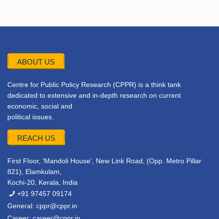
ABOUT US
Centre for Public Policy Research (CPPR) is a think tank
dedicated to extensive and in-depth research on current
economic, social and
political issues.
REACH US
First Floor, ‘Mandoli House’, New Link Road, (Opp. Metro Pillar
821), Elamkulam,
Kochi-20, Kerala, India
+91 97457 09174
General:
cppr@cppr.in
Career:
career@cppr.in