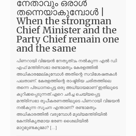
നേതാവും ഒരാൾ
തന്നെയാകുമ്പോൾ |
When the strongman
Chief Minister and the
Party Chief remain one
and the same
പിണറായി വിജയൻ നേതൃത്വം നൽകുന്ന എൽ ഡി
എഫ് മന്ത്രിസഭാ രണ്ടാമതും കേരളത്തിൽ
അധികാരമേല്കുമ്പോൾ അതിന്റെ സവിശേഷതകൾ
പലതാണ്. കേരളത്തിന്റെ രാഷ്ട്രിയ ചരിതത്തിലെ
തന്നെ പ്രധാനപ്പെട്ട ഒരു അധ്യായമാണ് ഇതിലൂടെ
കുറിക്കപ്പെടുന്നത്.ഏറെ ചർച്ച ചെയ്യപ്പെട്ട
മന്ത്രിസഭാ രൂപീകരണത്തിലൂടെ പിണറായി വിജയൻ
നൽകുന്ന സൂചന എന്താണ്? രണ്ടാമതും
അധികാരത്തിൽ വരുമ്പോൾ മുഖ്യമന്ത്രിയിൽ
കേന്ദ്രികൃതമായ ഭരണ ശൈലിയിൽ
മാറ്റമുണ്ടകുമോ? […]