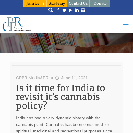
Join Us
Academy
Contact Us
Donate
CPPR Media&PR
at
June 11, 2021
Is it time for India to
revisit it’s cannabis
policy?
India has had a very dynamic history with the
cannabis plant. Cannabis has been consumed for
spiritual, medicinal and recreational purposes since