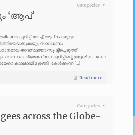
Categories
ം ‘ആപ്’
ല്ല ഈ കുറിപ്പ്. മറിച്ച്, ആപ് പോലുള്ള
ത്തിയെടുക്കുകയും, സാവധാനം
നമായ അവസ്ഥയോ സൃഷ്ടിച്ചെടുത്ത്
തുകയെന്ന ലക്ഷ്യമാണ് ഈ കുറിപ്പിന്റെ ഉദ്ദേശ്യം. ഡോ:
രെയേറെ കാലമായി മുഴങ്ങി കേൾക്കുന്ന […]
Read more
Categories
gees across the Globe-