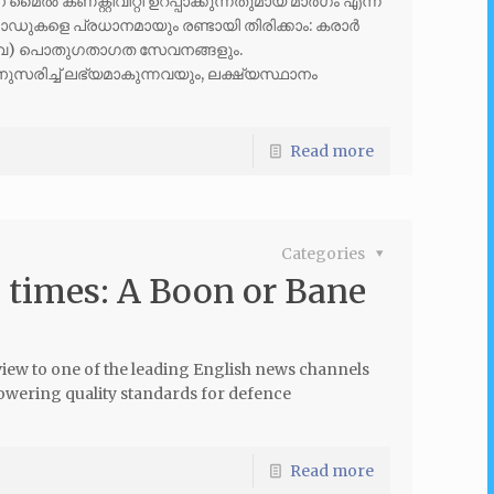
ൈൽ കണക്റ്റിവിറ്റി ഉറപ്പാക്കുന്നതുമായ മാർഗം എന്ന
ോഡുകളെ പ്രധാനമായും രണ്ടായി തിരിക്കാം: കരാർ
ളവ) പൊതുഗതാഗത സേവനങ്ങളും.
രിച്ച് ലഭ്യമാകുന്നവയും, ലക്ഷ്യസ്ഥാനം
Read more
Categories
D times: A Boon or Bane
rview to one of the leading English news channels
 lowering quality standards for defence
Read more