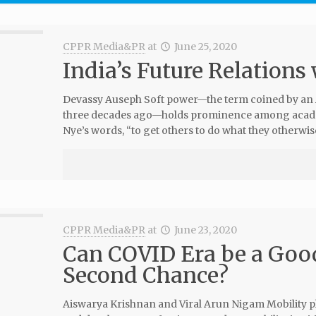
CPPR Media&PR
at
June 25, 2020
India’s Future Relation
Devassy Auseph Soft power—the term coined by an Am
three decades ago—holds prominence among academic
Nye’s words, “to get others to do what they otherwis
CPPR Media&PR
at
June 23, 2020
Can COVID Era be a Goo
Second Chance?
Aiswarya Krishnan and Viral Arun Nigam Mobility pl