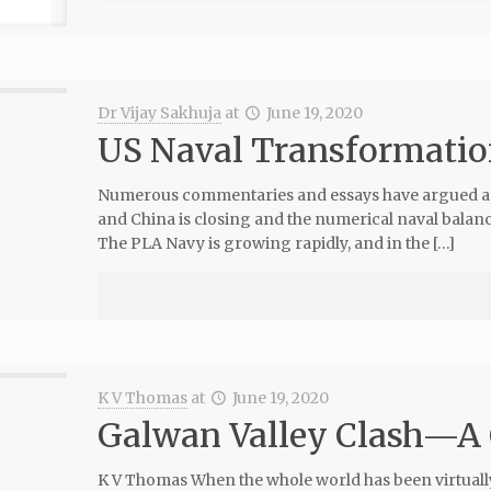
Dr Vijay Sakhuja
at
June 19, 2020
US Naval Transformatio
Numerous commentaries and essays have argued and
and China is closing and the numerical naval balan
The PLA Navy is growing rapidly, and in the […]
K V Thomas
at
June 19, 2020
Galwan Valley Clash—A
K V Thomas When the whole world has been virtuall