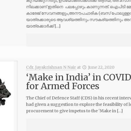
കുറയ്ക്കുന്നതും, ഉപയോക്താക്കൾക്ക് ആദ്യ, അവസാന മ
നിലക്കാണ് ഇതിനെ പലപ്പോഴും കാണുന്നത്. ഐ‌പി‌ടി മ
കാരേജ് സേവനങ്ങളും,അനൗപചാരിക (ബസ് പോലുള്
യാത്രക്കാരുടെ ആവശ്യത്തിനും സൗകര്യത്തിനും അനുസ
യാത്രക്കാർക്ക് […]
Cdr. Jayakrishnan N Nair
at
June 22, 2020
‘Make in India’ in COVI
for Armed Forces
The Chief of Defence Staff (CDS) in his recent inte
had given a suggestion to explore the feasibility of
procurement to give impetus to the ‘Make in […]