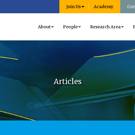
Join Us
Academy
Con
About
People
Research Area
Articles