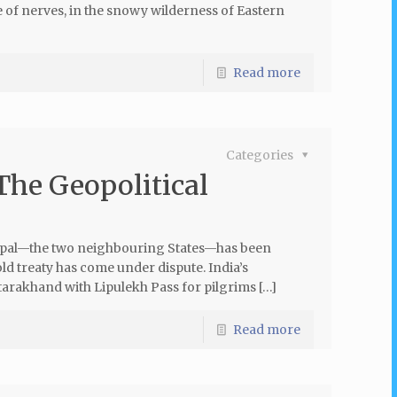
e of nerves, in the snowy wilderness of Eastern
Read more
Categories
The Geopolitical
Nepal—the two neighbouring States—has been
d treaty has come under dispute. India’s
tarakhand with Lipulekh Pass for pilgrims […]
Read more